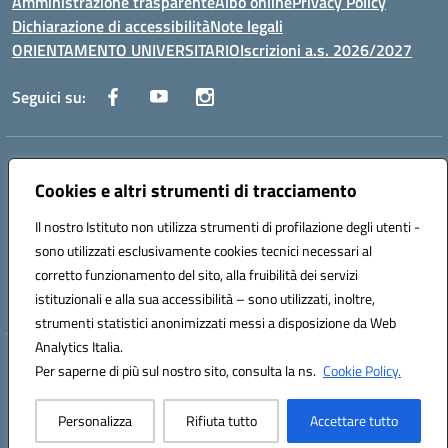
Amministrazione trasparente
Albo online
Privacy Policy
Dichiarazione di accessibilità
Note legali
ORIENTAMENTO UNIVERSITARIO
Iscrizioni a.s. 2026/2027
Seguici su:
Indirizzo:
Via Marconi San Severo (FG)
Centralino:
Cookies e altri strumenti di tracciamento
0882 331218
Email:
fgps210002@istruzione.it
Posta elettronica certificata (PEC):
fgps210002@pec.istruzione.it
Il nostro Istituto non utilizza strumenti di profilazione degli utenti -
Codice fiscale: 93071630714
sono utilizzati esclusivamente cookies tecnici necessari al
Codice meccanografico:
FGPS210002
corretto funzionamento del sito, alla fruibilità dei servizi
Codice unico di fatturazione (CUF): UF7W9K
istituzionali e alla sua accessibilità – sono utilizzati, inoltre,
strumenti statistici anonimizzati messi a disposizione da Web
Analytics Italia.
Hosting & Powered by 3D Solution S.r.l.
Per saperne di più sul nostro sito, consulta la ns.
Cookie Policy.
Concept & Design by Designers Italia
Personalizza
Rifiuta tutto
Accettare tutto