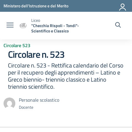
Vai ai contenuti
Vai al menu di navigazione
Vai al footer
Ministero dell'Istruzione e del Merito
Liceo
"Checchia Rispoli - Tondi"-
Scientifico e Classico
Circolare 523
Circolare n. 523
Circolare n. 523 - Rettifica calendario del Corso
per il recupero degli apprendimenti – Latino e
Greco biennio- triennio classico e Latino
triennio scientifico.
Personale scolastico
Docente