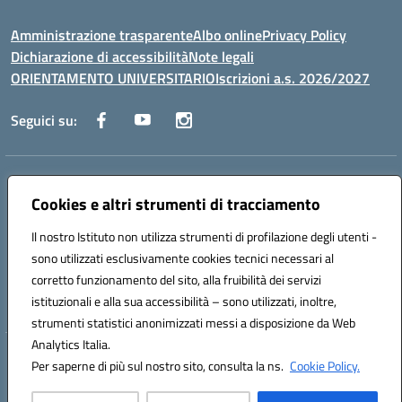
Amministrazione trasparente
Albo online
Privacy Policy
Dichiarazione di accessibilità
Note legali
ORIENTAMENTO UNIVERSITARIO
Iscrizioni a.s. 2026/2027
Seguici su:
Indirizzo:
Via Marconi San Severo (FG)
Centralino:
Cookies e altri strumenti di tracciamento
0882 331218
Email:
fgps210002@istruzione.it
Posta elettronica certificata (PEC):
fgps210002@pec.istruzione.it
Il nostro Istituto non utilizza strumenti di profilazione degli utenti -
Codice fiscale: 93071630714
sono utilizzati esclusivamente cookies tecnici necessari al
Codice meccanografico:
FGPS210002
corretto funzionamento del sito, alla fruibilità dei servizi
Codice unico di fatturazione (CUF): UF7W9K
istituzionali e alla sua accessibilità – sono utilizzati, inoltre,
strumenti statistici anonimizzati messi a disposizione da Web
Analytics Italia.
Hosting & Powered by 3D Solution S.r.l.
Per saperne di più sul nostro sito, consulta la ns.
Cookie Policy.
Concept & Design by Designers Italia