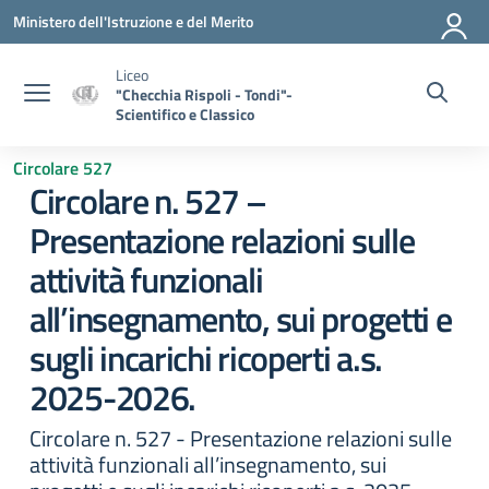
Vai ai contenuti
Vai al menu di navigazione
Vai al footer
Ministero dell'Istruzione e del Merito
Liceo
"Checchia Rispoli - Tondi"-
Scientifico e Classico
Circolare 527
Circolare n. 527 –
Presentazione relazioni sulle
attività funzionali
all’insegnamento, sui progetti e
sugli incarichi ricoperti a.s.
2025-2026.
Circolare n. 527 - Presentazione relazioni sulle
attività funzionali all’insegnamento, sui