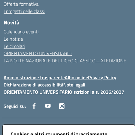
Offerta formativa
I progetti delle classi
Novità
Calendario eventi
Le notizie
Le circolari
ORIENTAMENTO UNIVERSITARIO
LA NOTTE NAZIONALE DEL LICEO CLASSICO – XI EDIZIONE
Amministrazione trasparente
Albo online
Privacy Policy
Dichiarazione di accessibilità
Note legali
ORIENTAMENTO UNIVERSITARIO
Iscrizioni a.s. 2026/2027
Seguici su:
Indirizzo:
Via Marconi San Severo (FG)
Centralino:
Cookies e altri strumenti di tracciamento
0882 331218
Email:
fgps210002@istruzione.it