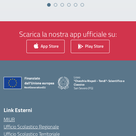
Scarica la nostra app ufficiale su:
App Store
Play Store
Liceo
"Checchia Rispoli - Tondi"- Scientifico e
Classico
San Severo (FG)
— Visita la pagina iniziale della scuola
Link Esterni
MIUR
Ufficio Scolastico Regionale
Ufficio Scolastico Territoriale