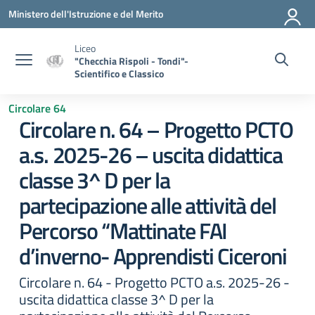
Vai ai contenuti
Vai al menu di navigazione
Vai al footer
Ministero dell'Istruzione e del Merito
Liceo
"Checchia Rispoli - Tondi"-
Scientifico e Classico
Circolare 64
Circolare n. 64 – Progetto PCTO
a.s. 2025-26 – uscita didattica
classe 3^ D per la
partecipazione alle attività del
Percorso “Mattinate FAI
d’inverno- Apprendisti Ciceroni
Circolare n. 64 - Progetto PCTO a.s. 2025-26 -
uscita didattica classe 3^ D per la