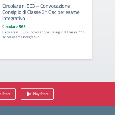
Circolare n. 563 – Convocazione
Circ
Consiglio di Classe 2^ C sc per esame
Consi
integrativo
del p
Circolare 563
Circo
Circolare n. 563 - Convocazione Consiglio di Classe 2^ C
Circol
sc per esame integrativo
per la 
 Store
Play Store