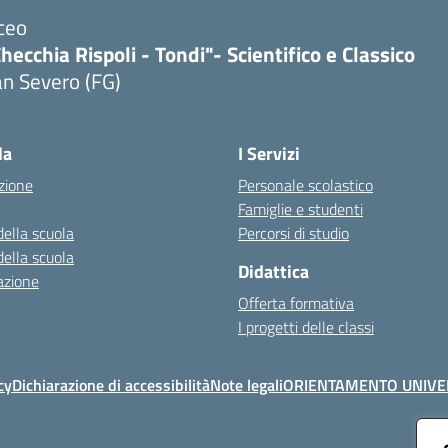
ceo
hecchia Rispoli - Tondi"- Scientifico e Classico
n Severo (FG)
Visita la pagina iniziale della scuola
la
I Servizi
zione
Personale scolastico
Famiglie e studenti
della scuola
Percorsi di studio
della scuola
Didattica
azione
Offerta formativa
I progetti delle classi
cy
Dichiarazione di accessibilità
Note legali
ORIENTAMENTO UNIVE