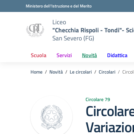
Vai ai contenuti
Vai al menu di navigazione
Vai al footer
Ministero dell'Istruzione e del Merito
Liceo
"Checchia Rispoli - Tondi"- Sci
San Severo (FG)
Scuola
Servizi
Novità
Didattica
Home
Novità
Le circolari
Circolari
Circol
Circolare 79
Circolar
Variazio