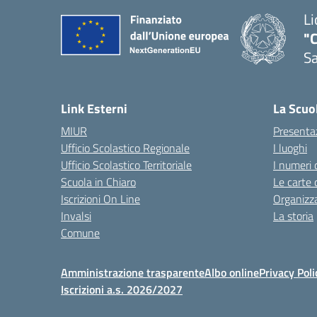
Li
"C
Sa
— 
Link Esterni
La Scuo
MIUR
Presenta
Ufficio Scolastico Regionale
I luoghi
Ufficio Scolastico Territoriale
I numeri 
Scuola in Chiaro
Le carte 
Iscrizioni On Line
Organizz
Invalsi
La storia
Comune
Amministrazione trasparente
Albo online
Privacy Poli
Iscrizioni a.s. 2026/2027