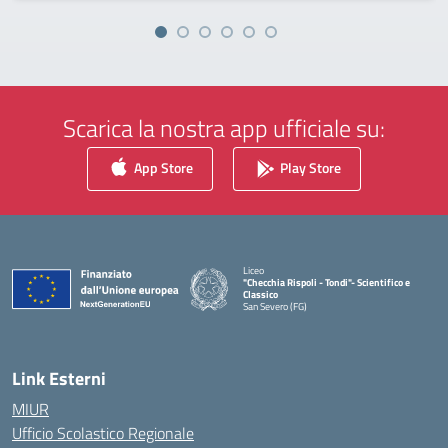
Scarica la nostra app ufficiale su:
App Store
Play Store
Liceo
"Checchia Rispoli - Tondi"- Scientifico e
Classico
San Severo (FG)
— Visita la pagina iniziale della scuola
Link Esterni
MIUR
Ufficio Scolastico Regionale