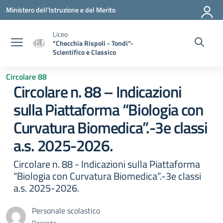
Vai ai contenuti
Vai al menu di navigazione
Vai al footer
Ministero dell'Istruzione e del Merito
Liceo
"Checchia Rispoli - Tondi"-
Scientifico e Classico
Circolare 88
Circolare n. 88 – Indicazioni
sulla Piattaforma “Biologia con
Curvatura Biomedica”.-3e classi
a.s. 2025-2026.
Circolare n. 88 - Indicazioni sulla Piattaforma
“Biologia con Curvatura Biomedica”.-3e classi
a.s. 2025-2026.
Personale scolastico
Docente