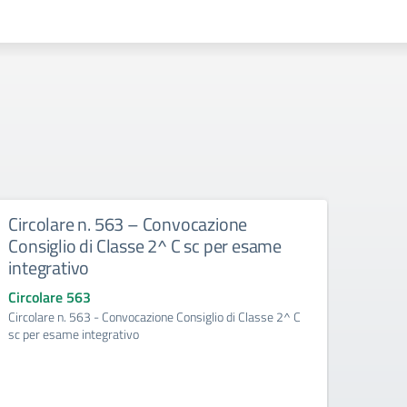
Circolare n. 563 – Convocazione
Circ
Consiglio di Classe 2^ C sc per esame
Consi
integrativo
del p
Circolare 563
Circo
Circolare n. 563 - Convocazione Consiglio di Classe 2^ C
Circol
sc per esame integrativo
per la 