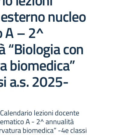
io lezioni
 esterno nucleo
o A – 2^
à “Biologia con
ra biomedica”
si a.s. 2025-
- Calendario lezioni docente
tematico A - 2^ annualità
rvatura biomedica” -4e classi