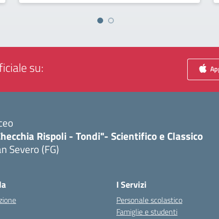
iciale su:
App
ceo
hecchia Rispoli - Tondi"- Scientifico e Classico
n Severo (FG)
Visita la pagina iniziale della scuola
la
I Servizi
zione
Personale scolastico
Famiglie e studenti