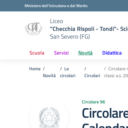
Vai ai contenuti
Vai al menu di navigazione
Vai al footer
Ministero dell'Istruzione e del Merito
Liceo
"Checchia Rispoli - Tondi"- Sci
San Severo (FG)
Scuola
Servizi
Novità
Didattica
Home
Le
Circolare 
Novità
circolari
Circolari
classi a.s. 
Circolare 96
Circolar