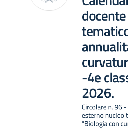
Calendar
docente
tematic
annualit
curvatu
-4e clas
2026.
Circolare n. 96 
esterno nucleo 
“Biologia con cu