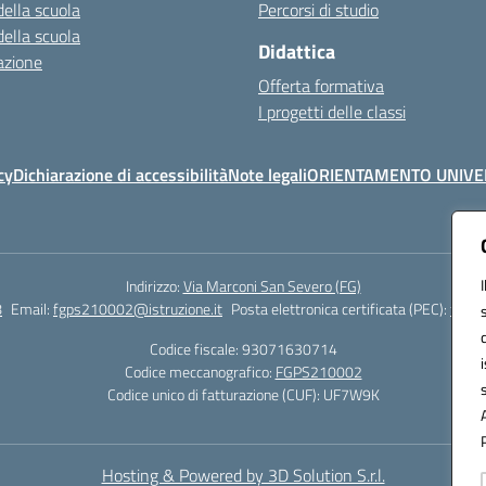
della scuola
Percorsi di studio
della scuola
Didattica
azione
Offerta formativa
I progetti delle classi
cy
Dichiarazione di accessibilità
Note legali
ORIENTAMENTO UNIVE
Indirizzo:
Via Marconi San Severo (FG)
8
Email:
fgps210002@istruzione.it
Posta elettronica certificata (PEC):
fgps2
Codice fiscale: 93071630714
Codice meccanografico:
FGPS210002
Codice unico di fatturazione (CUF): UF7W9K
Hosting & Powered by 3D Solution S.r.l.