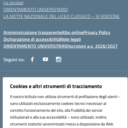
Le circolari
ORIENTAMENTO UNIVERSITARIO
LA NOTTE NAZIONALE DEL LICEO CLASSICO – XI EDIZIONE
Amministrazione trasparente
Albo online
Privacy Policy
Dichiarazione di accessibilità
Note legali
ORIENTAMENTO UNIVERSITARIO
Iscrizioni a.s. 2026/2027
Seguici su:
Indirizzo:
Via Marconi San Severo (FG)
Centralino:
Cookies e altri strumenti di tracciamento
0882 331218
Email:
fgps210002@istruzione.it
Posta elettronica certificata (PEC):
fgps210002@pec.istruzione.it
Il nostro Istituto non utilizza strumenti di profilazione degli utenti -
Codice fiscale: 93071630714
sono utilizzati esclusivamente cookies tecnici necessari al
Codice meccanografico:
FGPS210002
corretto funzionamento del sito, alla fruibilità dei servizi
Codice unico di fatturazione (CUF): UF7W9K
istituzionali e alla sua accessibilità – sono utilizzati, inoltre,
strumenti statistici anonimizzati messi a disposizione da Web