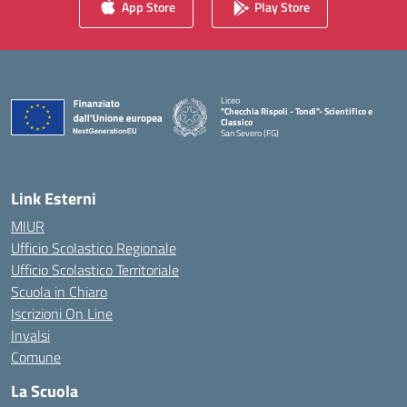
App Store
Play Store
Liceo
"Checchia Rispoli - Tondi"- Scientifico e
Classico
San Severo (FG)
— Visita la pagina iniziale della scuola
Link Esterni
MIUR
Ufficio Scolastico Regionale
Ufficio Scolastico Territoriale
Scuola in Chiaro
Iscrizioni On Line
Invalsi
Comune
La Scuola