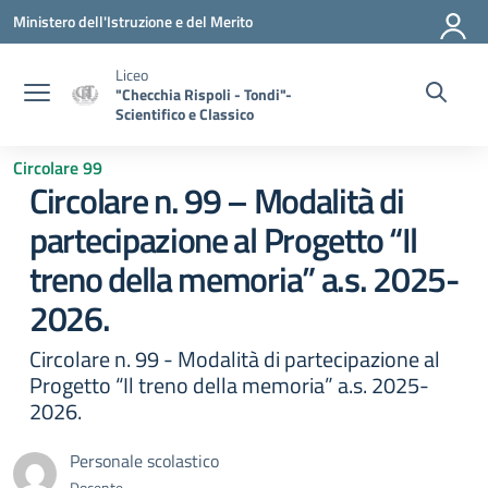
Vai ai contenuti
Vai al menu di navigazione
Vai al footer
Ministero dell'Istruzione e del Merito
Liceo
"Checchia Rispoli - Tondi"-
Scientifico e Classico
Circolare 99
Circolare n. 99 – Modalità di
partecipazione al Progetto “Il
treno della memoria” a.s. 2025-
2026.
Circolare n. 99 - Modalità di partecipazione al
Progetto “Il treno della memoria” a.s. 2025-
2026.
Personale scolastico
Docente