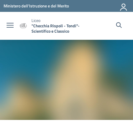
Vai ai contenuti
Vai al menu di navigazione
Vai al footer
Ministero dell'Istruzione e del Merito
Liceo
"Checchia Rispoli - Tondi"-
Scientifico e Classico