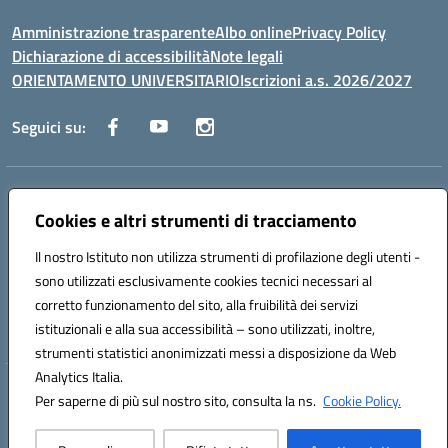
Amministrazione trasparente
Albo online
Privacy Policy
Dichiarazione di accessibilità
Note legali
ORIENTAMENTO UNIVERSITARIO
Iscrizioni a.s. 2026/2027
Seguici su:
Indirizzo:
Via Marconi San Severo (FG)
Centralino:
Cookies e altri strumenti di tracciamento
0882 331218
Email:
fgps210002@istruzione.it
Posta elettronica certificata (PEC):
fgps210002@pec.istruzione.it
Il nostro Istituto non utilizza strumenti di profilazione degli utenti -
Codice fiscale: 93071630714
sono utilizzati esclusivamente cookies tecnici necessari al
Codice meccanografico:
FGPS210002
corretto funzionamento del sito, alla fruibilità dei servizi
Codice unico di fatturazione (CUF): UF7W9K
istituzionali e alla sua accessibilità – sono utilizzati, inoltre,
strumenti statistici anonimizzati messi a disposizione da Web
Analytics Italia.
Hosting & Powered by 3D Solution S.r.l.
Per saperne di più sul nostro sito, consulta la ns.
Cookie Policy.
Concept & Design by Designers Italia