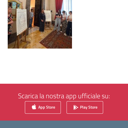
Scarica la nostra app ufficiale su:
App Store
Play Store