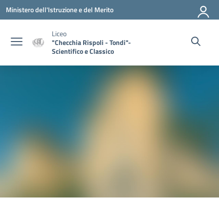
Vai ai contenuti
Vai al menu di navigazione
Vai al footer
Ministero dell'Istruzione e del Merito
Liceo
"Checchia Rispoli - Tondi"-
Scientifico e Classico