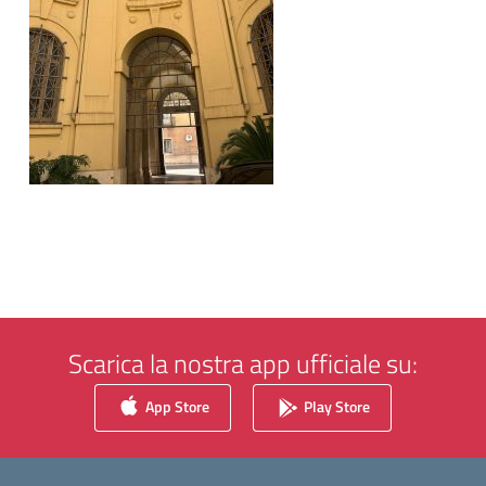
Scarica la nostra app ufficiale su:
App Store
Play Store