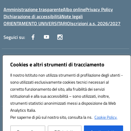
Amministrazione trasparente
Albo online
Privacy Policy
Dichiarazione di accessibilità
Note legali
ORIENTAMENTO UNIVERSITARIO
Iscrizioni a.s. 2026/2027
Seguici su:
Indirizzo:
Via Marconi San Severo (FG)
Centralino:
Cookies e altri strumenti di tracciamento
0882 331218
Email:
fgps210002@istruzione.it
Posta elettronica certificata (PEC):
fgps210002@pec.istruzione.it
Il nostro Istituto non utilizza strumenti di profilazione degli utenti -
Codice fiscale: 93071630714
sono utilizzati esclusivamente cookies tecnici necessari al
Codice meccanografico:
FGPS210002
corretto funzionamento del sito, alla fruibilità dei servizi
Codice unico di fatturazione (CUF): UF7W9K
istituzionali e alla sua accessibilità – sono utilizzati, inoltre,
strumenti statistici anonimizzati messi a disposizione da Web
Analytics Italia.
Hosting & Powered by 3D Solution S.r.l.
Per saperne di più sul nostro sito, consulta la ns.
Cookie Policy.
Concept & Design by Designers Italia