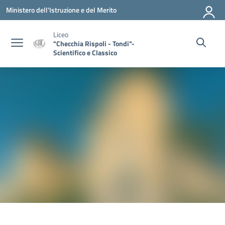
Vai ai contenuti
Vai al menu di navigazione
Vai al footer
Ministero dell'Istruzione e del Merito
Liceo
"Checchia Rispoli - Tondi"-
Scientifico e Classico