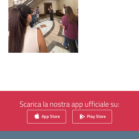
Scarica la nostra app ufficiale su:
App Store
Play Store