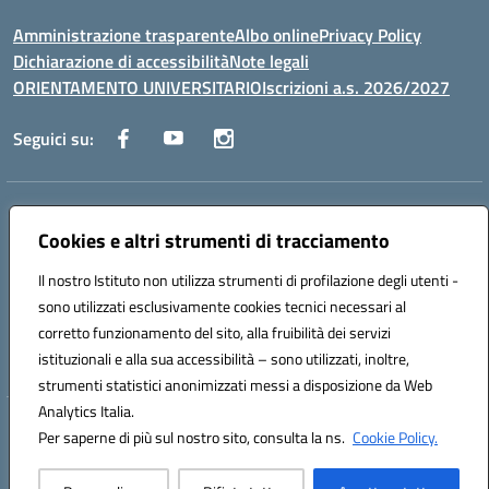
Amministrazione trasparente
Albo online
Privacy Policy
Dichiarazione di accessibilità
Note legali
ORIENTAMENTO UNIVERSITARIO
Iscrizioni a.s. 2026/2027
Seguici su:
Indirizzo:
Via Marconi San Severo (FG)
Centralino:
Cookies e altri strumenti di tracciamento
0882 331218
Email:
fgps210002@istruzione.it
Posta elettronica certificata (PEC):
fgps210002@pec.istruzione.it
Il nostro Istituto non utilizza strumenti di profilazione degli utenti -
Codice fiscale: 93071630714
sono utilizzati esclusivamente cookies tecnici necessari al
Codice meccanografico:
FGPS210002
corretto funzionamento del sito, alla fruibilità dei servizi
Codice unico di fatturazione (CUF): UF7W9K
istituzionali e alla sua accessibilità – sono utilizzati, inoltre,
strumenti statistici anonimizzati messi a disposizione da Web
Analytics Italia.
Hosting & Powered by 3D Solution S.r.l.
Per saperne di più sul nostro sito, consulta la ns.
Cookie Policy.
Concept & Design by Designers Italia