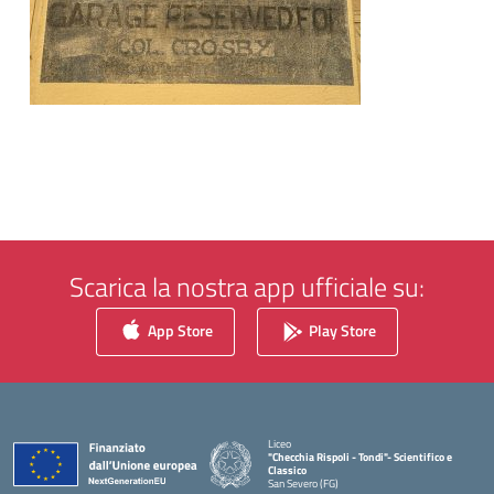
Scarica la nostra app ufficiale su:
App Store
Play Store
Liceo
"Checchia Rispoli - Tondi"- Scientifico e
Classico
San Severo (FG)