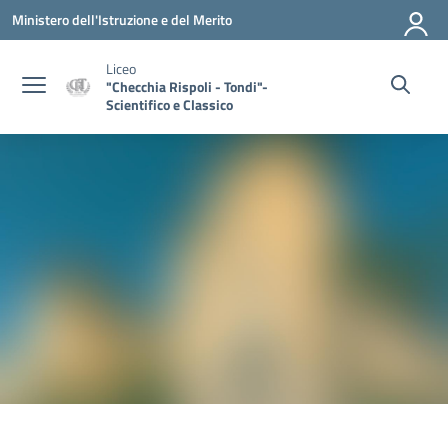
Vai ai contenuti
Vai al menu di navigazione
Vai al footer
Ministero dell'Istruzione e del Merito
Liceo
"Checchia Rispoli - Tondi"-
Scientifico e Classico