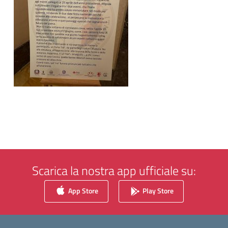
Scarica la nostra app ufficiale su:
App Store
Play Store