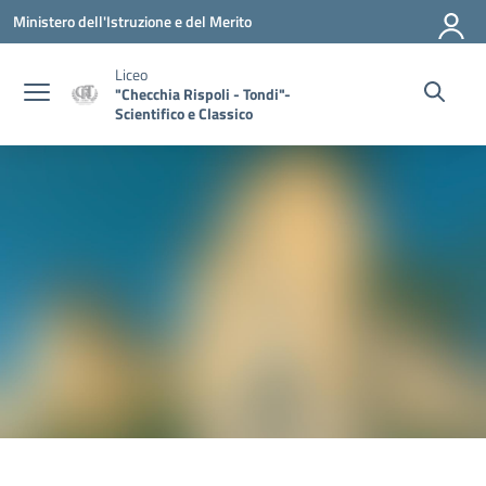
Vai ai contenuti
Vai al menu di navigazione
Vai al footer
Ministero dell'Istruzione e del Merito
Liceo
"Checchia Rispoli - Tondi"-
Scientifico e Classico