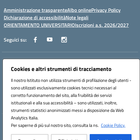
Amministrazione trasparente
Albo online
Privacy Policy
Dichiarazione di accessibilità
Note legali
ORIENTAMENTO UNIVERSITARIO
Iscrizioni a.s. 2026/2027
Seguici su:
Indirizzo:
Via Marconi San Severo (FG)
Centralino:
Cookies e altri strumenti di tracciamento
0882 331218
Email:
fgps210002@istruzione.it
Posta elettronica certificata (PEC):
fgps210002@pec.istruzione.it
Il nostro Istituto non utilizza strumenti di profilazione degli utenti -
Codice fiscale: 93071630714
sono utilizzati esclusivamente cookies tecnici necessari al
Codice meccanografico:
FGPS210002
corretto funzionamento del sito, alla fruibilità dei servizi
Codice unico di fatturazione (CUF): UF7W9K
istituzionali e alla sua accessibilità – sono utilizzati, inoltre,
strumenti statistici anonimizzati messi a disposizione da Web
Analytics Italia.
Hosting & Powered by 3D Solution S.r.l.
Per saperne di più sul nostro sito, consulta la ns.
Cookie Policy.
Concept & Design by Designers Italia