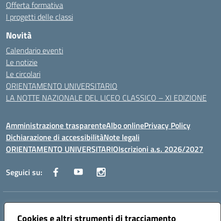
Offerta formativa
I progetti delle classi
Novità
Calendario eventi
Le notizie
Le circolari
ORIENTAMENTO UNIVERSITARIO
LA NOTTE NAZIONALE DEL LICEO CLASSICO – XI EDIZIONE
Amministrazione trasparente
Albo online
Privacy Policy
Dichiarazione di accessibilità
Note legali
ORIENTAMENTO UNIVERSITARIO
Iscrizioni a.s. 2026/2027
Seguici su:
Indirizzo:
Via Marconi San Severo (FG)
Centralino:
Cookies e altri strumenti di tracciamento
0882 331218
Email:
fgps210002@istruzione.it