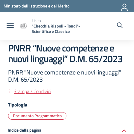
Vai ai contenuti
Vai al menu di navigazione
Vai al footer
Ministero dell'Istruzione e del Merito
Liceo
"Checchia Rispoli - Tondi"-
Scientifico e Classico
PNRR “Nuove competenze e
nuovi linguaggi” D.M. 65/2023
PNRR "Nuove competenze e nuovi linguaggi"
D.M. 65/2023
Stampa / Condividi
Tipologia
Documento Programmatico
Indice della pagina