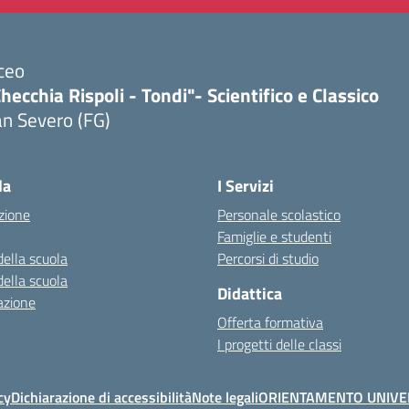
ceo
hecchia Rispoli - Tondi"- Scientifico e Classico
n Severo (FG)
Visita la pagina iniziale della scuola
la
I Servizi
zione
Personale scolastico
Famiglie e studenti
della scuola
Percorsi di studio
della scuola
Didattica
azione
Offerta formativa
I progetti delle classi
cy
Dichiarazione di accessibilità
Note legali
ORIENTAMENTO UNIVE