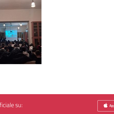
iciale su:
App