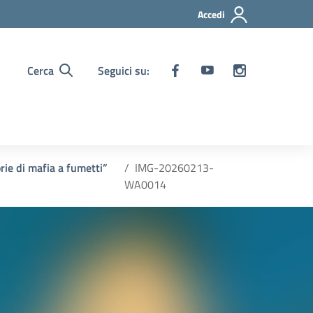
Accedi
Cerca
Seguici su:
orie di mafia a fumetti”
IMG-20260213-
WA0014