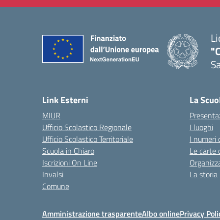
Li
"C
Sa
— 
Link Esterni
La Scuo
MIUR
Presenta
Ufficio Scolastico Regionale
I luoghi
Ufficio Scolastico Territoriale
I numeri 
Scuola in Chiaro
Le carte 
Iscrizioni On Line
Organizz
Invalsi
La storia
Comune
Amministrazione trasparente
Albo online
Privacy Poli