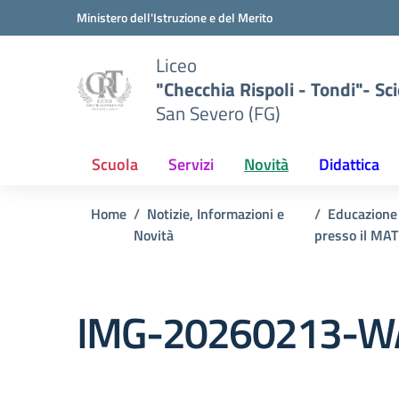
Vai ai contenuti
Vai al menu di navigazione
Vai al footer
Ministero dell'Istruzione e del Merito
Liceo
"Checchia Rispoli - Tondi"- Sci
San Severo (FG)
Scuola
Servizi
Novità
Didattica
Home
Notizie, Informazioni e
Educazione 
Novità
presso il MAT
IMG-20260213-W