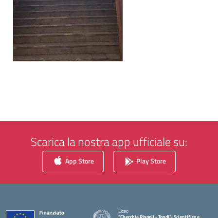
Scarica la nostra app ufficiale su:
App Store
Play Store
Liceo
"Checchia Rispoli - Tondi"- Scientifico e