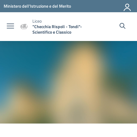
Vai ai contenuti
Vai al menu di navigazione
Vai al footer
Ministero dell'Istruzione e del Merito
Liceo
"Checchia Rispoli - Tondi"-
Scientifico e Classico