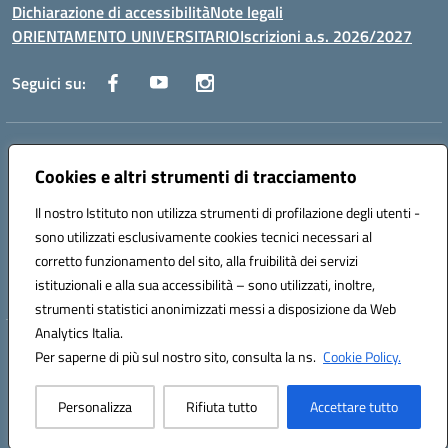
Dichiarazione di accessibilità
Note legali
ORIENTAMENTO UNIVERSITARIO
Iscrizioni a.s. 2026/2027
Seguici su:
Indirizzo:
Via Marconi San Severo (FG)
Centralino:
Cookies e altri strumenti di tracciamento
0882 331218
Email:
fgps210002@istruzione.it
Posta elettronica certificata (PEC):
fgps210002@pec.istruzione.it
Il nostro Istituto non utilizza strumenti di profilazione degli utenti -
Codice fiscale: 93071630714
sono utilizzati esclusivamente cookies tecnici necessari al
Codice meccanografico:
FGPS210002
corretto funzionamento del sito, alla fruibilità dei servizi
Codice unico di fatturazione (CUF): UF7W9K
istituzionali e alla sua accessibilità – sono utilizzati, inoltre,
strumenti statistici anonimizzati messi a disposizione da Web
Analytics Italia.
Hosting & Powered by 3D Solution S.r.l.
Per saperne di più sul nostro sito, consulta la ns.
Cookie Policy.
Concept & Design by Designers Italia
Personalizza
Rifiuta tutto
Accettare tutto