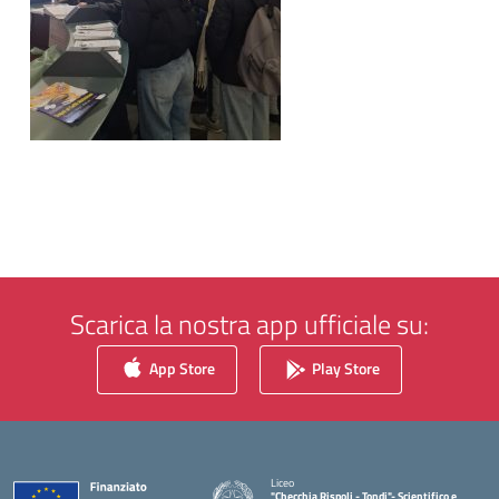
Scarica la nostra app ufficiale su:
App Store
Play Store
Liceo
"Checchia Rispoli - Tondi"- Scientifico e