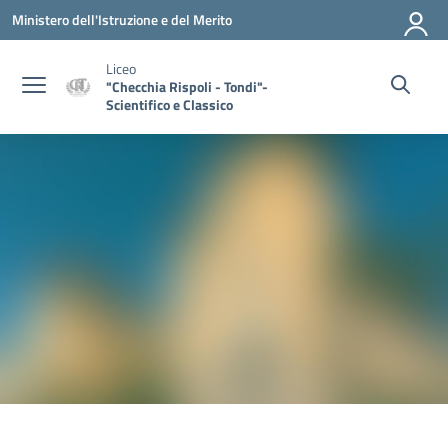
Vai ai contenuti
Vai al menu di navigazione
Vai al footer
Ministero dell'Istruzione e del Merito
Liceo
"Checchia Rispoli - Tondi"-
Scientifico e Classico