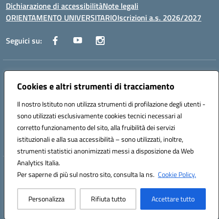
Dichiarazione di accessibilità
Note legali
ORIENTAMENTO UNIVERSITARIO
Iscrizioni a.s. 2026/2027
Seguici su:
Indirizzo:
Via Marconi San Severo (FG)
Centralino:
Cookies e altri strumenti di tracciamento
0882 331218
Email:
fgps210002@istruzione.it
Posta elettronica certificata (PEC):
fgps210002@pec.istruzione.it
Il nostro Istituto non utilizza strumenti di profilazione degli utenti -
Codice fiscale: 93071630714
sono utilizzati esclusivamente cookies tecnici necessari al
Codice meccanografico:
FGPS210002
corretto funzionamento del sito, alla fruibilità dei servizi
Codice unico di fatturazione (CUF): UF7W9K
istituzionali e alla sua accessibilità – sono utilizzati, inoltre,
strumenti statistici anonimizzati messi a disposizione da Web
Analytics Italia.
Hosting & Powered by 3D Solution S.r.l.
Per saperne di più sul nostro sito, consulta la ns.
Cookie Policy.
Concept & Design by Designers Italia
Personalizza
Rifiuta tutto
Accettare tutto