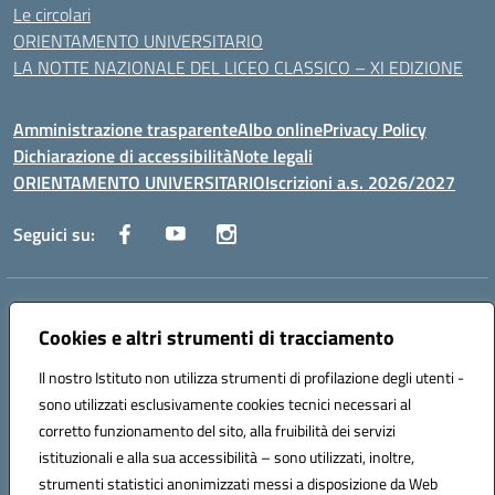
Le circolari
ORIENTAMENTO UNIVERSITARIO
LA NOTTE NAZIONALE DEL LICEO CLASSICO – XI EDIZIONE
Amministrazione trasparente
Albo online
Privacy Policy
Dichiarazione di accessibilità
Note legali
ORIENTAMENTO UNIVERSITARIO
Iscrizioni a.s. 2026/2027
Seguici su:
Indirizzo:
Via Marconi San Severo (FG)
Cookies e altri strumenti di tracciamento
Centralino:
0882 331218
Email:
fgps210002@istruzione.it
Posta elettronica certificata (PEC):
fgps210002@pec.istruzione.it
Il nostro Istituto non utilizza strumenti di profilazione degli utenti -
Codice fiscale: 93071630714
sono utilizzati esclusivamente cookies tecnici necessari al
Codice meccanografico:
FGPS210002
corretto funzionamento del sito, alla fruibilità dei servizi
Codice unico di fatturazione (CUF): UF7W9K
istituzionali e alla sua accessibilità – sono utilizzati, inoltre,
strumenti statistici anonimizzati messi a disposizione da Web