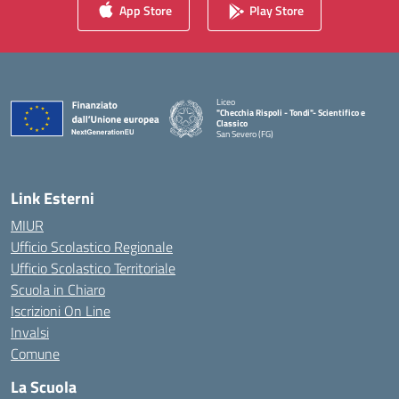
App Store
Play Store
Liceo
"Checchia Rispoli - Tondi"- Scientifico e
Classico
San Severo (FG)
— Visita la pagina iniziale della scuola
Link Esterni
MIUR
Ufficio Scolastico Regionale
Ufficio Scolastico Territoriale
Scuola in Chiaro
Iscrizioni On Line
Invalsi
Comune
La Scuola