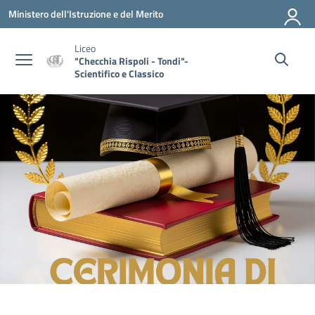
Vai ai contenuti
Vai al menu di navigazione
Vai al footer
Ministero dell'Istruzione e del Merito
Liceo
"Checchia Rispoli - Tondi"-
Scientifico e Classico