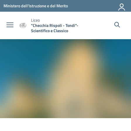
Vai ai contenuti
Vai al menu di navigazione
Vai al footer
Ministero dell'Istruzione e del Merito
Liceo
"Checchia Rispoli - Tondi"-
Scientifico e Classico