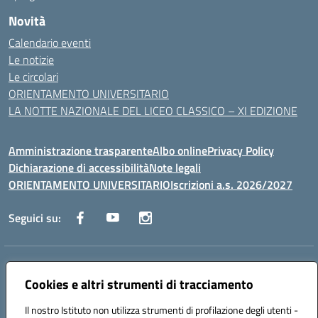
Novità
Calendario eventi
Le notizie
Le circolari
ORIENTAMENTO UNIVERSITARIO
LA NOTTE NAZIONALE DEL LICEO CLASSICO – XI EDIZIONE
Amministrazione trasparente
Albo online
Privacy Policy
Dichiarazione di accessibilità
Note legali
ORIENTAMENTO UNIVERSITARIO
Iscrizioni a.s. 2026/2027
Seguici su:
Indirizzo:
Via Marconi San Severo (FG)
Centralino:
Cookies e altri strumenti di tracciamento
0882 331218
Email:
fgps210002@istruzione.it
Posta elettronica certificata (PEC):
fgps210002@pec.istruzione.it
Il nostro Istituto non utilizza strumenti di profilazione degli utenti -