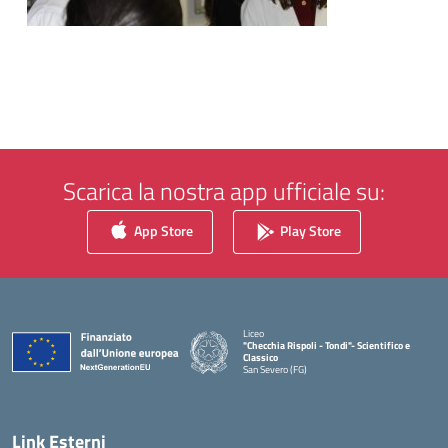
Scarica la nostra app ufficiale su:
App Store
Play Store
Liceo
"Checchia Rispoli - Tondi"- Scientifico e
Classico
San Severo (FG)
— Visita la pagina iniziale della scuola
Link Esterni