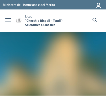
Vai ai contenuti
Vai al menu di navigazione
Vai al footer
Ministero dell'Istruzione e del Merito
Liceo
"Checchia Rispoli - Tondi"-
Scientifico e Classico