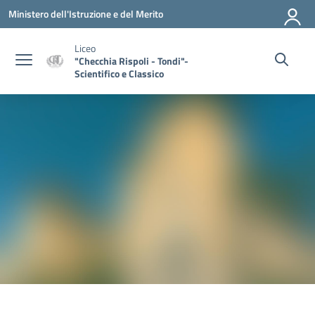
Vai ai contenuti
Vai al menu di navigazione
Vai al footer
Ministero dell'Istruzione e del Merito
Liceo
"Checchia Rispoli - Tondi"-
Scientifico e Classico