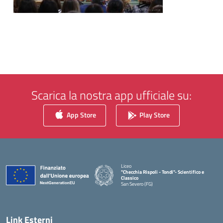
Scarica la nostra app ufficiale su:
App Store
Play Store
Liceo
"Checchia Rispoli - Tondi"- Scientifico e
Classico
San Severo (FG)
— Visita la pagina iniziale della scuola
Link Esterni