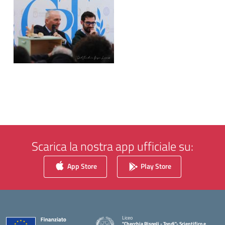
Scarica la nostra app ufficiale su:
App Store
Play Store
Liceo
"Checchia Rispoli - Tondi"- Scientifico e