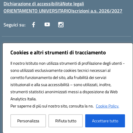
Dichiarazione di accessibilità
Note legali
ORIENTAMENTO UNIVERSITARIO
Iscrizioni a.s. 2026/2027
Seguici su:
Indirizzo:
Via Marconi San Severo (FG)
Centralino:
Cookies e altri strumenti di tracciamento
0882 331218
Email:
fgps210002@istruzione.it
Posta elettronica certificata (PEC):
fgps210002@pec.istruzione.it
Il nostro Istituto non utilizza strumenti di profilazione degli utenti -
Codice fiscale: 93071630714
sono utilizzati esclusivamente cookies tecnici necessari al
Codice meccanografico:
FGPS210002
corretto funzionamento del sito, alla fruibilità dei servizi
Codice unico di fatturazione (CUF): UF7W9K
istituzionali e alla sua accessibilità – sono utilizzati, inoltre,
strumenti statistici anonimizzati messi a disposizione da Web
Analytics Italia.
Hosting & Powered by 3D Solution S.r.l.
Per saperne di più sul nostro sito, consulta la ns.
Cookie Policy.
Concept & Design by Designers Italia
Personalizza
Rifiuta tutto
Accettare tutto