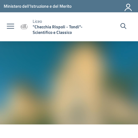
Vai ai contenuti
Vai al menu di navigazione
Vai al footer
Ministero dell'Istruzione e del Merito
Liceo
"Checchia Rispoli - Tondi"-
Scientifico e Classico