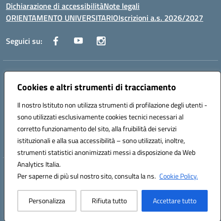
Dichiarazione di accessibilità
Note legali
ORIENTAMENTO UNIVERSITARIO
Iscrizioni a.s. 2026/2027
Seguici su:
Indirizzo:
Via Marconi San Severo (FG)
Centralino:
Cookies e altri strumenti di tracciamento
0882 331218
Email:
fgps210002@istruzione.it
Posta elettronica certificata (PEC):
fgps210002@pec.istruzione.it
Il nostro Istituto non utilizza strumenti di profilazione degli utenti -
Codice fiscale: 93071630714
sono utilizzati esclusivamente cookies tecnici necessari al
Codice meccanografico:
FGPS210002
corretto funzionamento del sito, alla fruibilità dei servizi
Codice unico di fatturazione (CUF): UF7W9K
istituzionali e alla sua accessibilità – sono utilizzati, inoltre,
strumenti statistici anonimizzati messi a disposizione da Web
Analytics Italia.
Hosting & Powered by 3D Solution S.r.l.
Per saperne di più sul nostro sito, consulta la ns.
Cookie Policy.
Concept & Design by Designers Italia
Personalizza
Rifiuta tutto
Accettare tutto