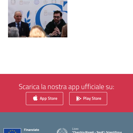
Scarica la nostra app ufficiale su:
App Store
Play Store
Liceo
"Checchia Rispoli - Tondi"- Scientifico e