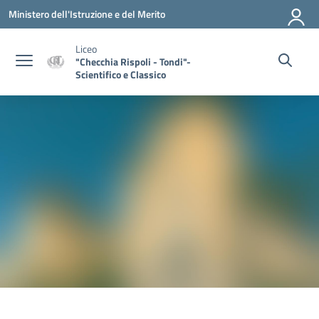
Vai ai contenuti
Vai al menu di navigazione
Vai al footer
Ministero dell'Istruzione e del Merito
Liceo
"Checchia Rispoli - Tondi"-
Scientifico e Classico