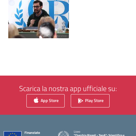
Scarica la nostra app ufficiale su:
App Store
Play Store
Liceo
"Checchia Rispoli - Tondi"- Scientifico e