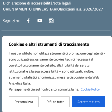
Dichiarazione di accessibilità
Note legali
ORIENTAMENTO UNIVERSITARIO
Iscrizioni a.s. 2026/2027
Seguici su:
Indirizzo:
Via Marconi San Severo (FG)
Centralino:
Cookies e altri strumenti di tracciamento
0882 331218
Email:
fgps210002@istruzione.it
Posta elettronica certificata (PEC):
fgps210002@pec.istruzione.it
Il nostro Istituto non utilizza strumenti di profilazione degli utenti -
Codice fiscale: 93071630714
sono utilizzati esclusivamente cookies tecnici necessari al
Codice meccanografico:
FGPS210002
corretto funzionamento del sito, alla fruibilità dei servizi
Codice unico di fatturazione (CUF): UF7W9K
istituzionali e alla sua accessibilità – sono utilizzati, inoltre,
strumenti statistici anonimizzati messi a disposizione da Web
Analytics Italia.
Hosting & Powered by 3D Solution S.r.l.
Per saperne di più sul nostro sito, consulta la ns.
Cookie Policy.
Concept & Design by Designers Italia
Personalizza
Rifiuta tutto
Accettare tutto