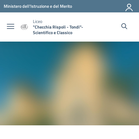
Vai ai contenuti
Vai al menu di navigazione
Vai al footer
Ministero dell'Istruzione e del Merito
Liceo
"Checchia Rispoli - Tondi"-
Scientifico e Classico