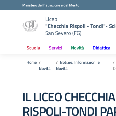
Vai ai contenuti
Vai al menu di navigazione
Vai al footer
Ministero dell'Istruzione e del Merito
Liceo
"Checchia Rispoli - Tondi"- Sci
San Severo (FG)
Scuola
Servizi
Novità
Didattica
Home
Notizie, Informazioni e
Novità
Novità
D
IL LICEO CHECCHIA
RISPOLI-TONDI PA