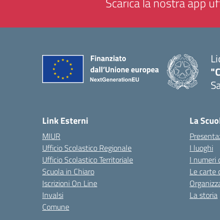
Scarica la nostra app uff
Li
"C
Sa
— 
Link Esterni
La Scuo
MIUR
Presenta
Ufficio Scolastico Regionale
I luoghi
Ufficio Scolastico Territoriale
I numeri 
Scuola in Chiaro
Le carte 
Iscrizioni On Line
Organizz
Invalsi
La storia
Comune