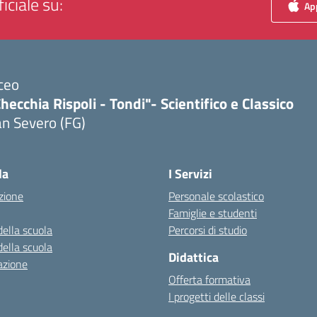
iciale su:
App
ceo
hecchia Rispoli - Tondi"- Scientifico e Classico
n Severo (FG)
Visita la pagina iniziale della scuola
la
I Servizi
zione
Personale scolastico
Famiglie e studenti
della scuola
Percorsi di studio
della scuola
Didattica
azione
Offerta formativa
I progetti delle classi