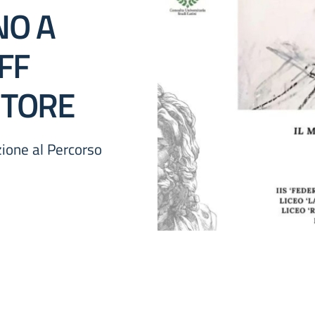
NO A
FF
UTORE
azione al Percorso