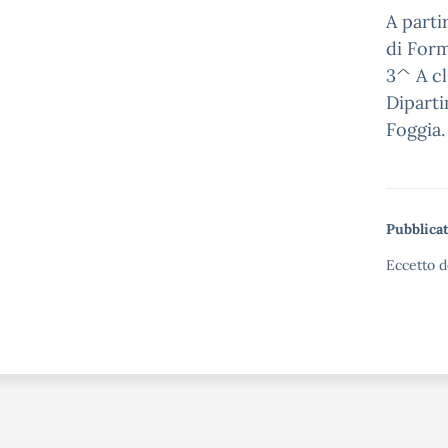
A parti
di Form
3^ A cl
Diparti
Foggia.
Pubblicat
Eccetto d