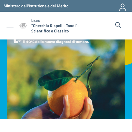
Vai ai contenuti
Vai al menu di navigazione
Vai al footer
Ministero dell'Istruzione e del Merito
Liceo
"Checchia Rispoli - Tondi"-
Scientifico e Classico