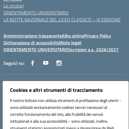
Le circolari
ORIENTAMENTO UNIVERSITARIO
LA NOTTE NAZIONALE DEL LICEO CLASSICO – XI EDIZIONE
Amministrazione trasparente
Albo online
Privacy Policy
Dichiarazione di accessibilità
Note legali
ORIENTAMENTO UNIVERSITARIO
Iscrizioni a.s. 2026/2027
Seguici su:
Indirizzo:
Via Marconi San Severo (FG)
Cookies e altri strumenti di tracciamento
Centralino:
0882 331218
Email:
fgps210002@istruzione.it
Posta elettronica certificata (PEC):
fgps210002@pec.istruzione.it
Il nostro Istituto non utilizza strumenti di profilazione degli utenti -
Codice fiscale: 93071630714
sono utilizzati esclusivamente cookies tecnici necessari al
Codice meccanografico:
FGPS210002
corretto funzionamento del sito, alla fruibilità dei servizi
Codice unico di fatturazione (CUF): UF7W9K
istituzionali e alla sua accessibilità – sono utilizzati, inoltre,
strumenti statistici anonimizzati messi a disposizione da Web