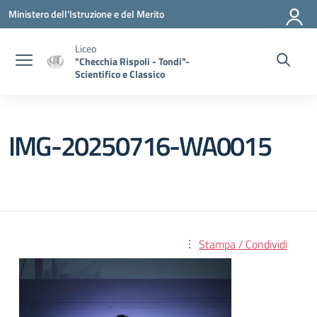
Vai ai contenuti
Vai al menu di navigazione
Vai al footer
Ministero dell'Istruzione e del Merito
Liceo
"Checchia Rispoli - Tondi"-
Scientifico e Classico
IMG-20250716-WA0015
Stampa / Condividi