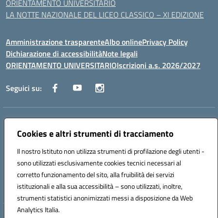
ORIENTAMENTO UNIVERSITARIO
LA NOTTE NAZIONALE DEL LICEO CLASSICO – XI EDIZIONE
Amministrazione trasparente
Albo online
Privacy Policy
Dichiarazione di accessibilità
Note legali
ORIENTAMENTO UNIVERSITARIO
Iscrizioni a.s. 2026/2027
Seguici su:
Indirizzo:
Via Marconi San Severo (FG)
Centralino:
Cookies e altri strumenti di tracciamento
0882 331218
Email:
fgps210002@istruzione.it
Posta elettronica certificata (PEC):
fgps210002@pec.istruzione.it
Il nostro Istituto non utilizza strumenti di profilazione degli utenti -
Codice fiscale: 93071630714
sono utilizzati esclusivamente cookies tecnici necessari al
Codice meccanografico:
FGPS210002
corretto funzionamento del sito, alla fruibilità dei servizi
Codice unico di fatturazione (CUF): UF7W9K
istituzionali e alla sua accessibilità – sono utilizzati, inoltre,
strumenti statistici anonimizzati messi a disposizione da Web
Analytics Italia.
Hosting & Powered by 3D Solution S.r.l.