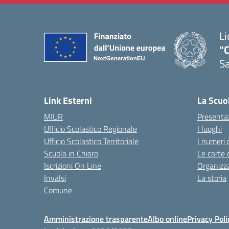
Li
"C
Sa
— 
Link Esterni
La Scuo
MIUR
Presenta
Ufficio Scolastico Regionale
I luoghi
Ufficio Scolastico Territoriale
I numeri 
Scuola in Chiaro
Le carte 
Iscrizioni On Line
Organizz
Invalsi
La storia
Comune
Amministrazione trasparente
Albo online
Privacy Poli