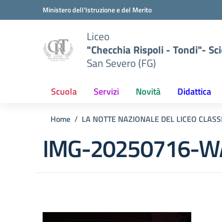
Vai ai contenuti
Vai al menu di navigazione
Vai al footer
Ministero dell'Istruzione e del Merito
Liceo
"Checchia Rispoli - Tondi"- Sci
San Severo (FG)
Scuola
Servizi
Novità
Didattica
Home
LA NOTTE NAZIONALE DEL LICEO CLASSI
IMG-20250716-W