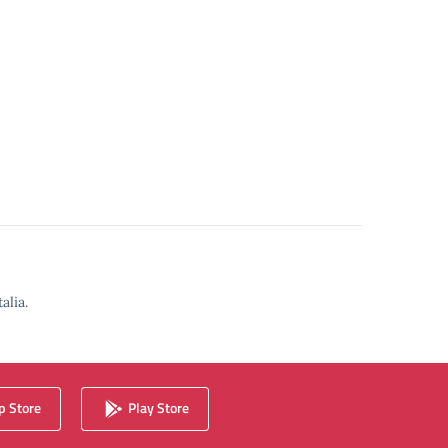
alia.
 Store
Play Store