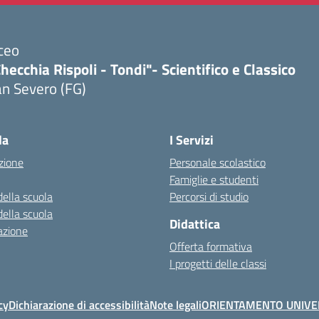
ceo
hecchia Rispoli - Tondi"- Scientifico e Classico
n Severo (FG)
Visita la pagina iniziale della scuola
la
I Servizi
zione
Personale scolastico
Famiglie e studenti
della scuola
Percorsi di studio
della scuola
Didattica
azione
Offerta formativa
I progetti delle classi
cy
Dichiarazione di accessibilità
Note legali
ORIENTAMENTO UNIVE