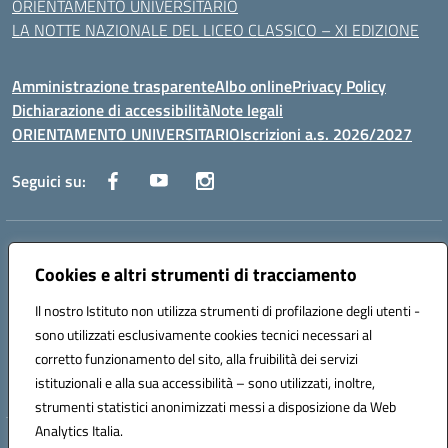
ORIENTAMENTO UNIVERSITARIO
LA NOTTE NAZIONALE DEL LICEO CLASSICO – XI EDIZIONE
Amministrazione trasparente
Albo online
Privacy Policy
Dichiarazione di accessibilità
Note legali
ORIENTAMENTO UNIVERSITARIO
Iscrizioni a.s. 2026/2027
Seguici su:
Indirizzo:
Via Marconi San Severo (FG)
Centralino:
Cookies e altri strumenti di tracciamento
0882 331218
Email:
fgps210002@istruzione.it
Posta elettronica certificata (PEC):
fgps210002@pec.istruzione.it
Il nostro Istituto non utilizza strumenti di profilazione degli utenti -
Codice fiscale: 93071630714
sono utilizzati esclusivamente cookies tecnici necessari al
Codice meccanografico:
FGPS210002
corretto funzionamento del sito, alla fruibilità dei servizi
Codice unico di fatturazione (CUF): UF7W9K
istituzionali e alla sua accessibilità – sono utilizzati, inoltre,
strumenti statistici anonimizzati messi a disposizione da Web
Analytics Italia.
Hosting & Powered by 3D Solution S.r.l.