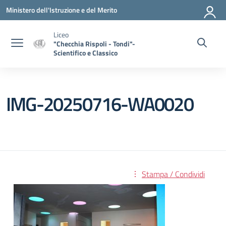
Vai ai contenuti
Vai al menu di navigazione
Vai al footer
Ministero dell'Istruzione e del Merito
Liceo
"Checchia Rispoli - Tondi"-
Scientifico e Classico
IMG-20250716-WA0020
Stampa / Condividi