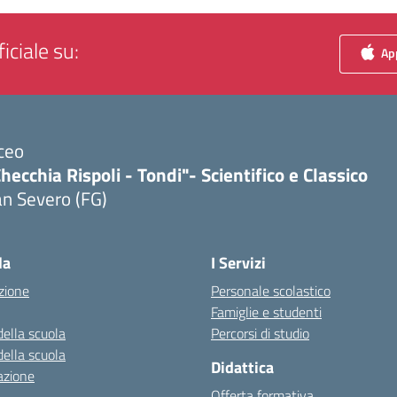
iciale su:
App
ceo
hecchia Rispoli - Tondi"- Scientifico e Classico
n Severo (FG)
Visita la pagina iniziale della scuola
la
I Servizi
zione
Personale scolastico
Famiglie e studenti
della scuola
Percorsi di studio
della scuola
Didattica
azione
Offerta formativa