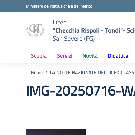
Vai ai contenuti
Vai al menu di navigazione
Vai al footer
Ministero dell'Istruzione e del Merito
Liceo
"Checchia Rispoli - Tondi"- Sci
San Severo (FG)
Scuola
Servizi
Novità
Didattica
Home
LA NOTTE NAZIONALE DEL LICEO CLASSI
IMG-20250716-W