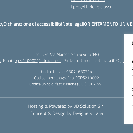
I progetti delle classi
cy
Dichiarazione di accessibilità
Note legali
ORIENTAMENTO UNIVE
Indirizzo:
Via Marconi San Severo (FG)
8
Email:
fgps210002@istruzione.it
Posta elettronica certificata (PEC):
fgps2
Codice fiscale: 93071630714
Codice meccanografico:
FGPS210002
Codice unico di fatturazione (CUF): UF7W9K
Hosting & Powered by 3D Solution S.r.l.
Concept & Design by Designers Italia