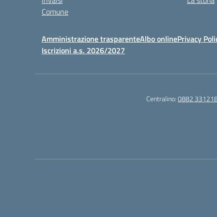
Invalsi
La storia
Comune
Amministrazione trasparente
Albo online
Privacy Poli
Iscrizioni a.s. 2026/2027
Centralino:
0882 33121