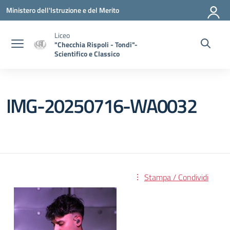
Vai ai contenuti
Vai al menu di navigazione
Vai al footer
Ministero dell'Istruzione e del Merito
Liceo
"Checchia Rispoli - Tondi"-
Scientifico e Classico
IMG-20250716-WA0032
Stampa / Condividi