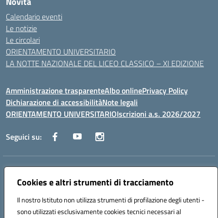
Novità
Calendario eventi
Le notizie
Le circolari
ORIENTAMENTO UNIVERSITARIO
LA NOTTE NAZIONALE DEL LICEO CLASSICO – XI EDIZIONE
Amministrazione trasparente
Albo online
Privacy Policy
Dichiarazione di accessibilità
Note legali
ORIENTAMENTO UNIVERSITARIO
Iscrizioni a.s. 2026/2027
Seguici su:
Indirizzo:
Via Marconi San Severo (FG)
Centralino:
Cookies e altri strumenti di tracciamento
0882 331218
Email:
fgps210002@istruzione.it
Posta elettronica certificata (PEC):
fgps210002@pec.istruzione.it
Il nostro Istituto non utilizza strumenti di profilazione degli utenti -
Codice fiscale: 93071630714
sono utilizzati esclusivamente cookies tecnici necessari al