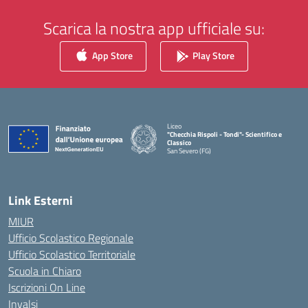
Scarica la nostra app ufficiale su:
App Store
Play Store
Liceo
"Checchia Rispoli - Tondi"- Scientifico e
Classico
San Severo (FG)
— Visita la pagina iniziale della scuola
Link Esterni
MIUR
Ufficio Scolastico Regionale
Ufficio Scolastico Territoriale
Scuola in Chiaro
Iscrizioni On Line
Invalsi