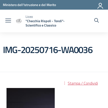
Vai ai contenuti
Vai al menu di navigazione
Vai al footer
Ministero dell'Istruzione e del Merito
Liceo
"Checchia Rispoli - Tondi"-
Scientifico e Classico
IMG-20250716-WA0036
Stampa / Condividi