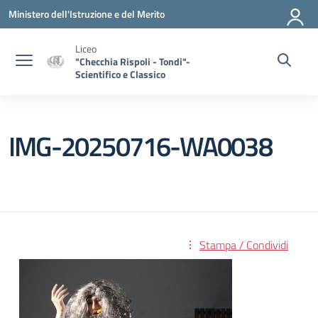
Vai ai contenuti
Vai al menu di navigazione
Vai al footer
Ministero dell'Istruzione e del Merito
Liceo
"Checchia Rispoli - Tondi"-
Scientifico e Classico
IMG-20250716-WA0038
Stampa / Condividi