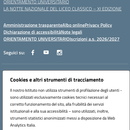
ORIENTAMENTO UNIVERSITARIO
LA NOTTE NAZIONALE DEL LICEO CLASSICO – XI EDIZIONE
Amministrazione trasparente
Albo online
Privacy Policy
Dichiarazione di accessibilità
Note legali
ORIENTAMENTO UNIVERSITARIO
Iscrizioni a.s. 2026/2027
Seguici su:
Indirizzo:
Via Marconi San Severo (FG)
Centralino:
Cookies e altri strumenti di tracciamento
0882 331218
Email:
fgps210002@istruzione.it
Posta elettronica certificata (PEC):
fgps210002@pec.istruzione.it
Il nostro Istituto non utilizza strumenti di profilazione degli utenti -
Codice fiscale: 93071630714
sono utilizzati esclusivamente cookies tecnici necessari al
Codice meccanografico:
FGPS210002
corretto funzionamento del sito, alla fruibilità dei servizi
Codice unico di fatturazione (CUF): UF7W9K
istituzionali e alla sua accessibilità – sono utilizzati, inoltre,
strumenti statistici anonimizzati messi a disposizione da Web
Analytics Italia.
Hosting & Powered by 3D Solution S.r.l.