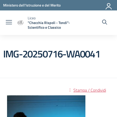
Vai ai contenuti
Vai al menu di navigazione
Vai al footer
Ministero dell'Istruzione e del Merito
Liceo
"Checchia Rispoli - Tondi"-
Scientifico e Classico
IMG-20250716-WA0041
Stampa / Condividi