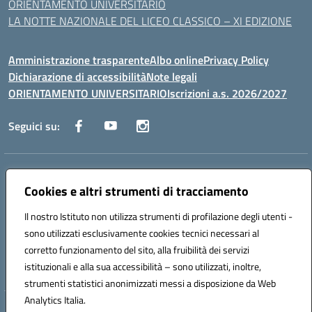
ORIENTAMENTO UNIVERSITARIO
LA NOTTE NAZIONALE DEL LICEO CLASSICO – XI EDIZIONE
Amministrazione trasparente
Albo online
Privacy Policy
Dichiarazione di accessibilità
Note legali
ORIENTAMENTO UNIVERSITARIO
Iscrizioni a.s. 2026/2027
Seguici su:
Indirizzo:
Via Marconi San Severo (FG)
Centralino:
Cookies e altri strumenti di tracciamento
0882 331218
Email:
fgps210002@istruzione.it
Posta elettronica certificata (PEC):
fgps210002@pec.istruzione.it
Il nostro Istituto non utilizza strumenti di profilazione degli utenti -
Codice fiscale: 93071630714
sono utilizzati esclusivamente cookies tecnici necessari al
Codice meccanografico:
FGPS210002
corretto funzionamento del sito, alla fruibilità dei servizi
Codice unico di fatturazione (CUF): UF7W9K
istituzionali e alla sua accessibilità – sono utilizzati, inoltre,
strumenti statistici anonimizzati messi a disposizione da Web
Analytics Italia.
Hosting & Powered by 3D Solution S.r.l.