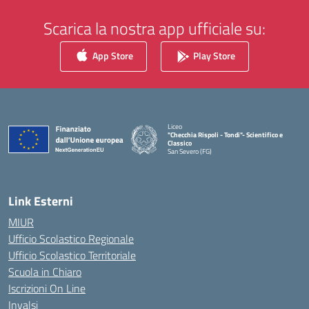
Scarica la nostra app ufficiale su:
App Store
Play Store
Liceo
"Checchia Rispoli - Tondi"- Scientifico e
Classico
San Severo (FG)
— Visita la pagina iniziale della scuola
Link Esterni
MIUR
Ufficio Scolastico Regionale
Ufficio Scolastico Territoriale
Scuola in Chiaro
Iscrizioni On Line
Invalsi