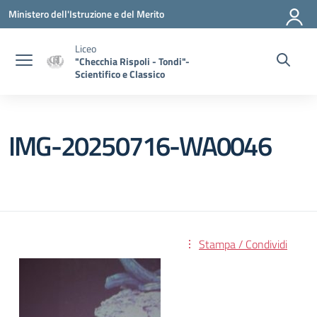
Vai ai contenuti
Vai al menu di navigazione
Vai al footer
Ministero dell'Istruzione e del Merito
Liceo
"Checchia Rispoli - Tondi"-
Scientifico e Classico
IMG-20250716-WA0046
Stampa / Condividi