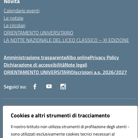
Novità
Calendario eventi
Le notizie
Le circolari
ORIENTAMENTO UNIVERSITARIO
LA NOTTE NAZIONALE DEL LICEO CLASSICO – XI EDIZIONE
Amministrazione trasparente
Albo online
Privacy Policy
Dichiarazione di accessibilità
Note legali
ORIENTAMENTO UNIVERSITARIO
Iscrizioni a.s. 2026/2027
Seguici su:
Indirizzo:
Via Marconi San Severo (FG)
Centralino:
Cookies e altri strumenti di tracciamento
0882 331218
Email:
fgps210002@istruzione.it
Posta elettronica certificata (PEC):
fgps210002@pec.istruzione.it
Il nostro Istituto non utilizza strumenti di profilazione degli utenti -
Codice fiscale: 93071630714
sono utilizzati esclusivamente cookies tecnici necessari al