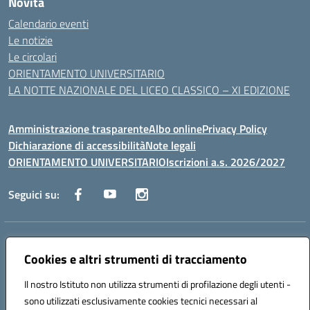
Novità
Calendario eventi
Le notizie
Le circolari
ORIENTAMENTO UNIVERSITARIO
LA NOTTE NAZIONALE DEL LICEO CLASSICO – XI EDIZIONE
Amministrazione trasparente
Albo online
Privacy Policy
Dichiarazione di accessibilità
Note legali
ORIENTAMENTO UNIVERSITARIO
Iscrizioni a.s. 2026/2027
Seguici su:
Indirizzo:
Via Marconi San Severo (FG)
Centralino:
Cookies e altri strumenti di tracciamento
0882 331218
Email:
fgps210002@istruzione.it
Posta elettronica certificata (PEC):
fgps210002@pec.istruzione.it
Il nostro Istituto non utilizza strumenti di profilazione degli utenti -
Codice fiscale: 93071630714
sono utilizzati esclusivamente cookies tecnici necessari al