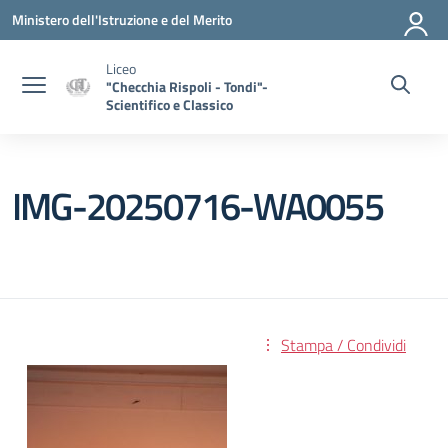
Vai ai contenuti
Vai al menu di navigazione
Vai al footer
Ministero dell'Istruzione e del Merito
Liceo
"Checchia Rispoli - Tondi"-
Scientifico e Classico
IMG-20250716-WA0055
Stampa / Condividi