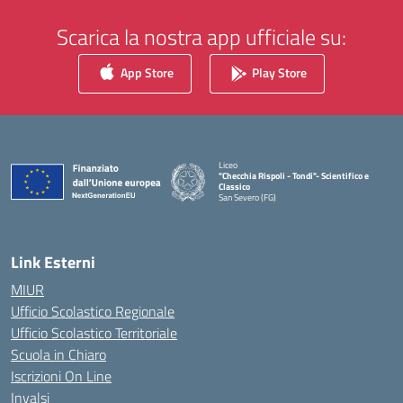
Scarica la nostra app ufficiale su:
App Store
Play Store
Liceo
"Checchia Rispoli - Tondi"- Scientifico e
Classico
San Severo (FG)
— Visita la pagina iniziale della scuola
Link Esterni
MIUR
Ufficio Scolastico Regionale
Ufficio Scolastico Territoriale
Scuola in Chiaro
Iscrizioni On Line
Invalsi