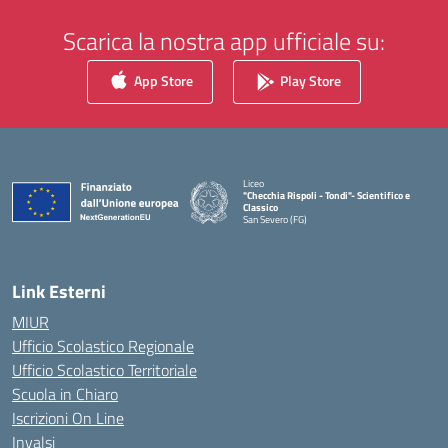
Scarica la nostra app ufficiale su:
App Store
Play Store
Liceo
"Checchia Rispoli - Tondi"- Scientifico e
Classico
San Severo (FG)
— Visita la pagina iniziale della scuola
Link Esterni
MIUR
Ufficio Scolastico Regionale
Ufficio Scolastico Territoriale
Scuola in Chiaro
Iscrizioni On Line
Invalsi