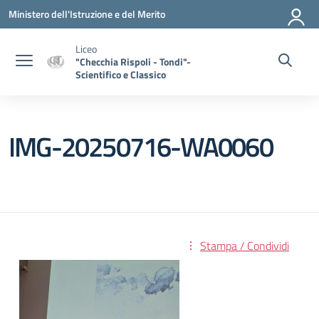
Vai ai contenuti
Vai al menu di navigazione
Vai al footer
Ministero dell'Istruzione e del Merito
Liceo
"Checchia Rispoli - Tondi"-
Scientifico e Classico
IMG-20250716-WA0060
Stampa / Condividi