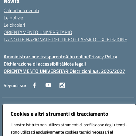
Novità
Calendario eventi
Le notizie
Le circolari
ORIENTAMENTO UNIVERSITARIO
LA NOTTE NAZIONALE DEL LICEO CLASSICO – XI EDIZIONE
Amministrazione trasparente
Albo online
Privacy Policy
Dichiarazione di accessibilità
Note legali
ORIENTAMENTO UNIVERSITARIO
Iscrizioni a.s. 2026/2027
Seguici su:
Indirizzo:
Via Marconi San Severo (FG)
Centralino:
Cookies e altri strumenti di tracciamento
0882 331218
Email:
fgps210002@istruzione.it
Posta elettronica certificata (PEC):
fgps210002@pec.istruzione.it
Il nostro Istituto non utilizza strumenti di profilazione degli utenti -
Codice fiscale: 93071630714
sono utilizzati esclusivamente cookies tecnici necessari al