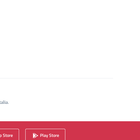
alia.
 Store
Play Store