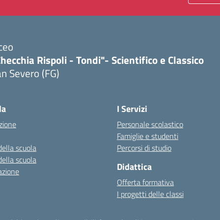
ceo
hecchia Rispoli - Tondi"- Scientifico e Classico
n Severo (FG)
Visita la pagina iniziale della scuola
la
I Servizi
zione
Personale scolastico
Famiglie e studenti
della scuola
Percorsi di studio
della scuola
Didattica
azione
Offerta formativa
I progetti delle classi