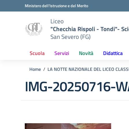
Vai ai contenuti
Vai al menu di navigazione
Vai al footer
Ministero dell'Istruzione e del Merito
Liceo
"Checchia Rispoli - Tondi"- Sci
San Severo (FG)
Scuola
Servizi
Novità
Didattica
Home
LA NOTTE NAZIONALE DEL LICEO CLASSI
IMG-20250716-W