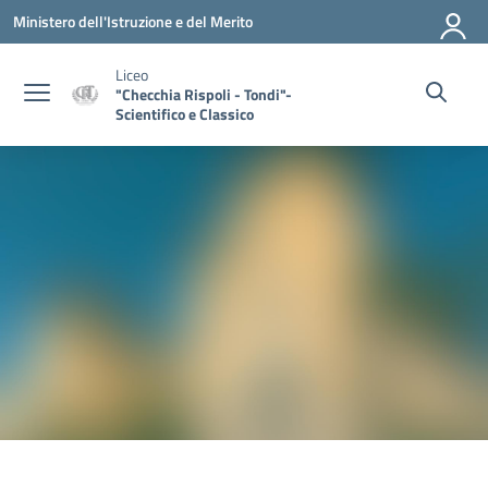
Vai ai contenuti
Vai al menu di navigazione
Vai al footer
Ministero dell'Istruzione e del Merito
Liceo
"Checchia Rispoli - Tondi"-
Scientifico e Classico