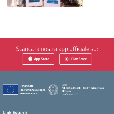
Scarica la nostra app ufficiale su:
App Store
Play Store
Liceo
"Checchia Rispoli - Tondi"- Scientifico e
Classico
San Severo (FG)
— Visita la pagina iniziale della scuola
Link Esterni