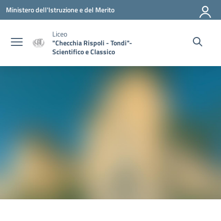
Vai ai contenuti
Vai al menu di navigazione
Vai al footer
Ministero dell'Istruzione e del Merito
Liceo
"Checchia Rispoli - Tondi"-
Scientifico e Classico