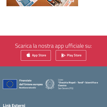
Scarica la nostra app ufficiale su:
App Store
Play Store
Liceo
"Checchia Rispoli - Tondi"- Scientifico e
Classico
San Severo (FG)
— Visita la pagina iniziale della scuola
Link Esterni