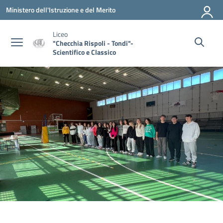
Vai ai contenuti
Vai al menu di navigazione
Vai al footer
Ministero dell'Istruzione e del Merito
Liceo
"Checchia Rispoli - Tondi"-
Scientifico e Classico