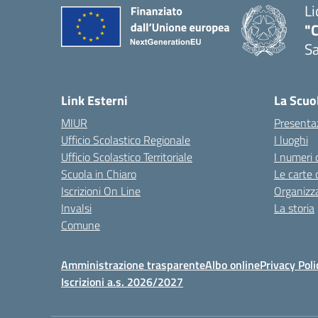
Li
"C
Sa
— 
Link Esterni
La Scuo
MIUR
Presenta
Ufficio Scolastico Regionale
I luoghi
Ufficio Scolastico Territoriale
I numeri 
Scuola in Chiaro
Le carte 
Iscrizioni On Line
Organizz
Invalsi
La storia
Comune
Amministrazione trasparente
Albo online
Privacy Poli
Iscrizioni a.s. 2026/2027