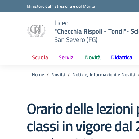
Vai ai contenuti
Vai al menu di navigazione
Vai al footer
Ministero dell'Istruzione e del Merito
Liceo
"Checchia Rispoli - Tondi"- Sci
San Severo (FG)
Scuola
Servizi
Novità
Didattica
Home
Novità
Notizie, Informazioni e Novità
Orario delle lezioni
classi in vigore dal