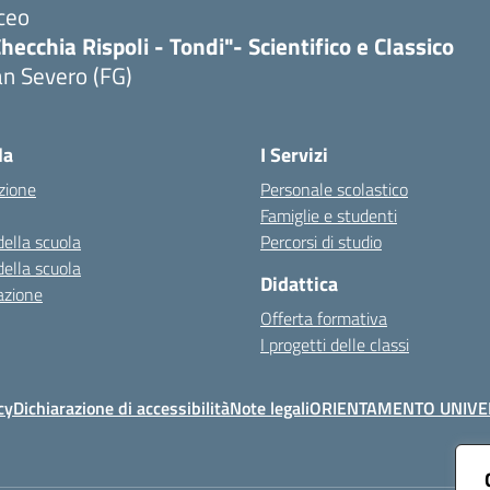
ceo
hecchia Rispoli - Tondi"- Scientifico e Classico
n Severo (FG)
Visita la pagina iniziale della scuola
la
I Servizi
zione
Personale scolastico
Famiglie e studenti
della scuola
Percorsi di studio
della scuola
Didattica
azione
Offerta formativa
I progetti delle classi
cy
Dichiarazione di accessibilità
Note legali
ORIENTAMENTO UNIVE