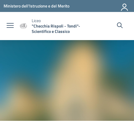
Vai ai contenuti
Vai al menu di navigazione
Vai al footer
Ministero dell'Istruzione e del Merito
Liceo
"Checchia Rispoli - Tondi"-
Scientifico e Classico