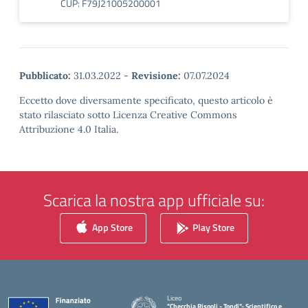
CUP: F79J21005200001
Pubblicato:
31.03.2022
-
Revisione:
07.07.2024
Eccetto dove diversamente specificato, questo articolo è
stato rilasciato sotto Licenza Creative Commons
Attribuzione 4.0 Italia.
Scarica la nostra app ufficiale su:
App Store
Play Store
Liceo
"Checchia Rispoli - Tondi"- Scientifico e