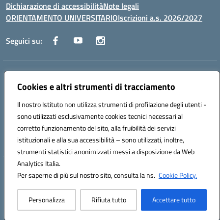
Dichiarazione di accessibilità
Note legali
ORIENTAMENTO UNIVERSITARIO
Iscrizioni a.s. 2026/2027
Seguici su:
Indirizzo:
Via Marconi San Severo (FG)
Centralino:
Cookies e altri strumenti di tracciamento
0882 331218
Email:
fgps210002@istruzione.it
Posta elettronica certificata (PEC):
fgps210002@pec.istruzione.it
Il nostro Istituto non utilizza strumenti di profilazione degli utenti -
Codice fiscale: 93071630714
sono utilizzati esclusivamente cookies tecnici necessari al
Codice meccanografico:
FGPS210002
corretto funzionamento del sito, alla fruibilità dei servizi
Codice unico di fatturazione (CUF): UF7W9K
istituzionali e alla sua accessibilità – sono utilizzati, inoltre,
strumenti statistici anonimizzati messi a disposizione da Web
Analytics Italia.
Hosting & Powered by 3D Solution S.r.l.
Per saperne di più sul nostro sito, consulta la ns.
Cookie Policy.
Concept & Design by Designers Italia
Personalizza
Rifiuta tutto
Accettare tutto