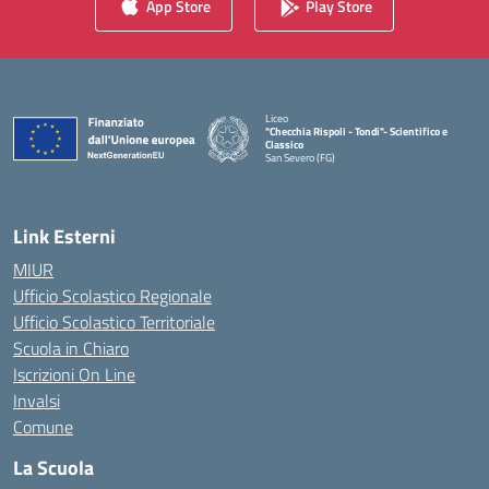
App Store
Play Store
Liceo
"Checchia Rispoli - Tondi"- Scientifico e
Classico
San Severo (FG)
— Visita la pagina iniziale della scuola
Link Esterni
MIUR
Ufficio Scolastico Regionale
Ufficio Scolastico Territoriale
Scuola in Chiaro
Iscrizioni On Line
Invalsi
Comune
La Scuola