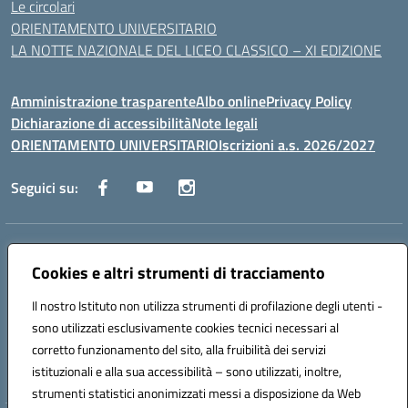
Le circolari
ORIENTAMENTO UNIVERSITARIO
LA NOTTE NAZIONALE DEL LICEO CLASSICO – XI EDIZIONE
Amministrazione trasparente
Albo online
Privacy Policy
Dichiarazione di accessibilità
Note legali
ORIENTAMENTO UNIVERSITARIO
Iscrizioni a.s. 2026/2027
Seguici su:
Indirizzo:
Via Marconi San Severo (FG)
Centralino:
Cookies e altri strumenti di tracciamento
0882 331218
Email:
fgps210002@istruzione.it
Posta elettronica certificata (PEC):
fgps210002@pec.istruzione.it
Il nostro Istituto non utilizza strumenti di profilazione degli utenti -
Codice fiscale: 93071630714
sono utilizzati esclusivamente cookies tecnici necessari al
Codice meccanografico:
FGPS210002
corretto funzionamento del sito, alla fruibilità dei servizi
Codice unico di fatturazione (CUF): UF7W9K
istituzionali e alla sua accessibilità – sono utilizzati, inoltre,
strumenti statistici anonimizzati messi a disposizione da Web