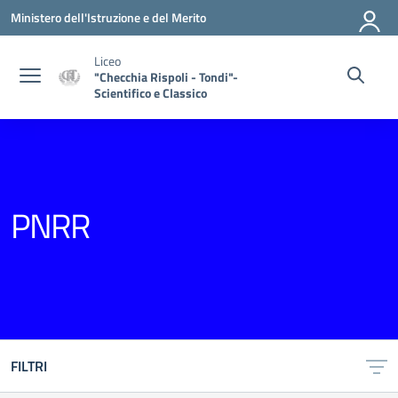
Vai ai contenuti
Vai al menu di navigazione
Vai al footer
Ministero dell'Istruzione e del Merito
Liceo
"Checchia Rispoli - Tondi"-
Scientifico e Classico
PNRR
FILTRI