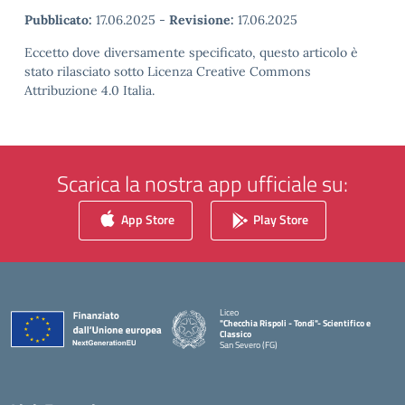
Pubblicato:
17.06.2025
-
Revisione:
17.06.2025
Eccetto dove diversamente specificato, questo articolo è
stato rilasciato sotto Licenza Creative Commons
Attribuzione 4.0 Italia.
Scarica la nostra app ufficiale su:
App Store
Play Store
Liceo
"Checchia Rispoli - Tondi"- Scientifico e
Classico
San Severo (FG)
— Visita la pagina iniziale della scuola