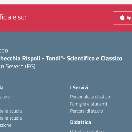
iciale su:
App
ceo
hecchia Rispoli - Tondi"- Scientifico e Classico
n Severo (FG)
Visita la pagina iniziale della scuola
la
I Servizi
zione
Personale scolastico
Famiglie e studenti
della scuola
Percorsi di studio
della scuola
Didattica
azione
Offerta formativa