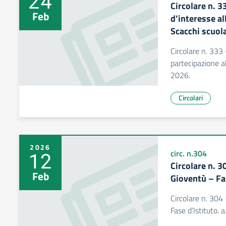
24
Circolare n. 
Feb
d’interesse al
Scacchi scuol
Circolare n. 333
partecipazione al
2026.
Circolari
2026
12
circ. n.304
Circolare n. 3
Feb
Gioventù – Fa
Circolare n. 304
Fase d’Istituto.