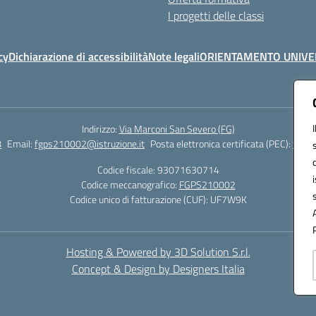
I progetti delle classi
cy
Dichiarazione di accessibilità
Note legali
ORIENTAMENTO UNIVE
Indirizzo:
Via Marconi San Severo (FG)
8
Email:
fgps210002@istruzione.it
Posta elettronica certificata (PEC):
fgps2
Codice fiscale: 93071630714
Codice meccanografico:
FGPS210002
Codice unico di fatturazione (CUF): UF7W9K
Hosting & Powered by 3D Solution S.r.l.
Concept & Design by Designers Italia