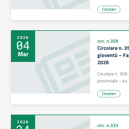
Circolari
2026
04
circ. n.359
Circolare n. 3
Mar
gioventù – Fa
2026
Circolare n. 359
provinciale - a.
Circolari
2026
circ. n.333