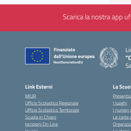
Scarica la nostra app uff
Li
"C
Sa
— 
Link Esterni
La Scuo
MIUR
Presenta
Ufficio Scolastico Regionale
I luoghi
Ufficio Scolastico Territoriale
I numeri 
Scuola in Chiaro
Le carte 
Iscrizioni On Line
Organizz
Invalsi
La storia