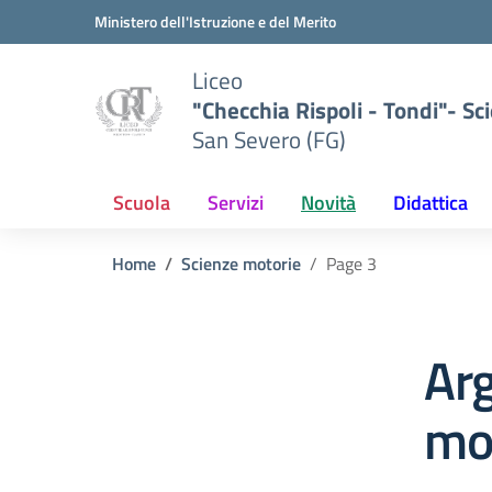
Vai ai contenuti
Vai al menu di navigazione
Vai al footer
Ministero dell'Istruzione e del Merito
Liceo
"Checchia Rispoli - Tondi"- Sci
San Severo (FG)
Scuola
Servizi
Novità
Didattica
Home
Scienze motorie
Page 3
Ar
mo