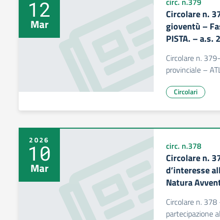
12
circ. n.379
Circolare n. 3
Mar
gioventù – Fa
PISTA. – a.s.
Circolare n. 379
provinciale – A
Circolari
2026
10
circ. n.378
Circolare n. 
Mar
d’interesse al
Natura Avven
Circolare n. 378
partecipazione 