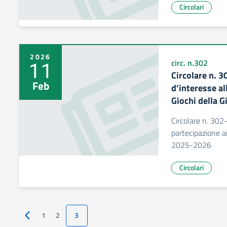
Circolari
2026
11
circ. n.302
Circolare n. 
Feb
d’interesse al
Giochi della 
Circolare n. 302
partecipazione ai
2025-2026
Circolari
1
2
3
Pagina precedente