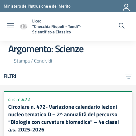
Vai ai contenuti
Vai al menu di navigazione
Vai al footer
Ministero dell'Istruzione e del Merito
Liceo
"Checchia Rispoli - Tondi"-
Scientifico e Classico
Argomento: Scienze
Stampa / Condividi
FILTRI
circ. n.472
Circolare n. 472- Variazione calendario lezioni
nucleo tematico D – 2^ annualità del percorso
“Biologia con curvatura biomedica” – 4e classi
a.s. 2025-2026