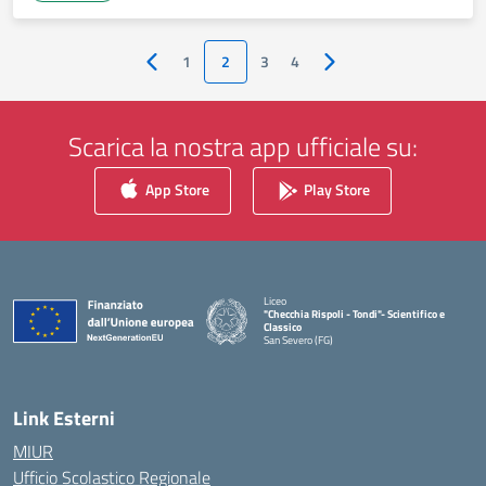
1
2
3
4
Pagina precedente
Pagina successiva
Scarica la nostra app ufficiale su:
App Store
Play Store
Liceo
"Checchia Rispoli - Tondi"- Scientifico e
Classico
San Severo (FG)
— Visita la pagina iniziale della scuola
Link Esterni
MIUR
Ufficio Scolastico Regionale