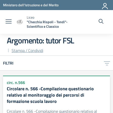
Vai ai contenuti
Vai al menu di navigazione
Vai al footer
Ministero dell'Istruzione e del Merito
Liceo
"Checchia Rispoli - Tondi"-
Scientifico e Classico
Argomento: tutor FSL
Stampa / Condividi
FILTRI
circ. n.566
Circolare n. 566 -Compilazione questionario
relativo al monitoraggio dei percorsi di
formazione scuola lavoro
Circolare n. 566 -Compilazione questionario relativo al