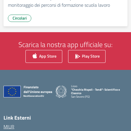
monitoraggio dei percorsi di formazione scuola lavoro
Circolari
Scarica la nostra app ufficiale su:
App Store
Play Store
Liceo
"Checchia Rispoli - Tondi"- Scientifico e
Classico
San Severo (FG)
— Visita la pagina iniziale della scuola
Link Esterni
MIUR