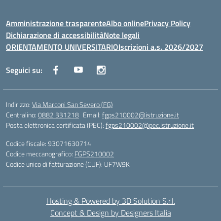
Amministrazione trasparente
Albo online
Privacy Policy
Dichiarazione di accessibilità
Note legali
ORIENTAMENTO UNIVERSITARIO
Iscrizioni a.s. 2026/2027
Seguici su:
Indirizzo:
Via Marconi San Severo (FG)
Centralino:
0882 331218
Email:
fgps210002@istruzione.it
Posta elettronica certificata (PEC):
fgps210002@pec.istruzione.it
Codice fiscale: 93071630714
Codice meccanografico:
FGPS210002
Codice unico di fatturazione (CUF): UF7W9K
Hosting & Powered by 3D Solution S.r.l.
Concept & Design by Designers Italia