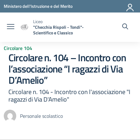
Vai ai contenuti
Vai al menu di navigazione
Vai al footer
Ministero dell'Istruzione e del Merito
Liceo
"Checchia Rispoli - Tondi"-
Scientifico e Classico
Circolare 104
Circolare n. 104 – Incontro con
l’associazione “I ragazzi di Via
D’Amelio”
Circolare n. 104 - Incontro con l'associazione "I
ragazzi di Via D'Amelio"
Personale scolastico