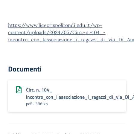
https://www.liceorispolitondi.edu.it/wp-
content/uploads/2024/05/Circ.-n.-104_-
incontro_con_lassociazione_i_ragazzi_di_via_Di_Ame
Documenti
Circ. n. 104_
incontro_con_l'associazione_i_ragazzi_di_via_Dì_
pdf - 386 kb