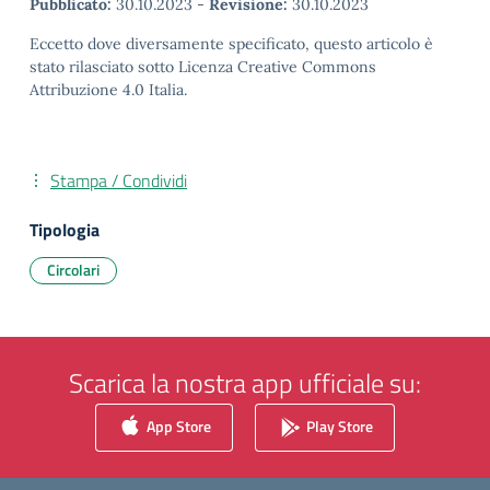
Pubblicato:
30.10.2023
-
Revisione:
30.10.2023
Eccetto dove diversamente specificato, questo articolo è
stato rilasciato sotto Licenza Creative Commons
Attribuzione 4.0 Italia.
Stampa / Condividi
Tipologia
Circolari
Scarica la nostra app ufficiale su:
App Store
Play Store