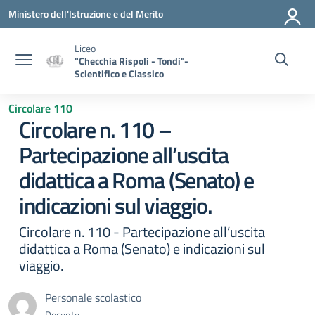
Vai ai contenuti
Vai al menu di navigazione
Vai al footer
Ministero dell'Istruzione e del Merito
Liceo
"Checchia Rispoli - Tondi"-
Scientifico e Classico
Circolare 110
Circolare n. 110 –
Partecipazione all’uscita
didattica a Roma (Senato) e
indicazioni sul viaggio.
Circolare n. 110 - Partecipazione all’uscita
didattica a Roma (Senato) e indicazioni sul
viaggio.
Personale scolastico
Docente