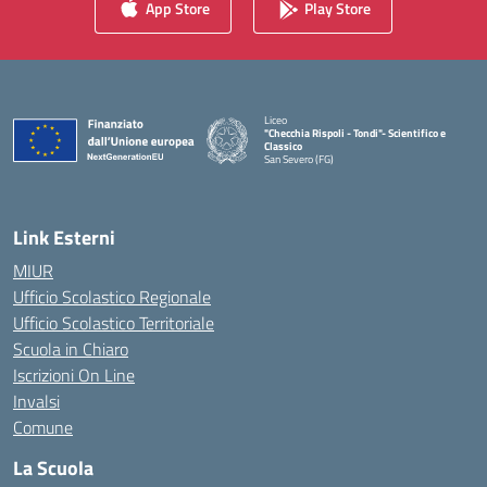
App Store
Play Store
Liceo
"Checchia Rispoli - Tondi"- Scientifico e
Classico
San Severo (FG)
— Visita la pagina iniziale della scuola
Link Esterni
MIUR
Ufficio Scolastico Regionale
Ufficio Scolastico Territoriale
Scuola in Chiaro
Iscrizioni On Line
Invalsi
Comune
La Scuola