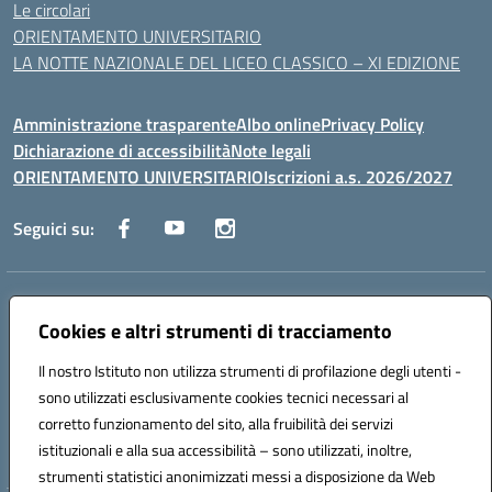
Le circolari
ORIENTAMENTO UNIVERSITARIO
LA NOTTE NAZIONALE DEL LICEO CLASSICO – XI EDIZIONE
Amministrazione trasparente
Albo online
Privacy Policy
Dichiarazione di accessibilità
Note legali
ORIENTAMENTO UNIVERSITARIO
Iscrizioni a.s. 2026/2027
Seguici su:
Indirizzo:
Via Marconi San Severo (FG)
Centralino:
Cookies e altri strumenti di tracciamento
0882 331218
Email:
fgps210002@istruzione.it
Posta elettronica certificata (PEC):
fgps210002@pec.istruzione.it
Il nostro Istituto non utilizza strumenti di profilazione degli utenti -
Codice fiscale: 93071630714
sono utilizzati esclusivamente cookies tecnici necessari al
Codice meccanografico:
FGPS210002
corretto funzionamento del sito, alla fruibilità dei servizi
Codice unico di fatturazione (CUF): UF7W9K
istituzionali e alla sua accessibilità – sono utilizzati, inoltre,
strumenti statistici anonimizzati messi a disposizione da Web